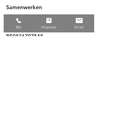
Samenwerken
FAQ
Algemene voorwaarden
Bel
Afspraak
Email
BE0836707548
FORME health hub
Beversesteenweg 180 A
8800 Roeselare
051 203 503
info@teamforme.be
Abonneer je op onze nieuwsbrief
en blijf op de hoogte van alle
FORME nieuws