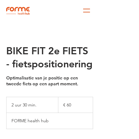
BIKE FIT 2e FIETS
- fietspositionering
Optimalisatie van je positie op een
tweede fiets op een apart moment.
60
euro
2 uur 30 min.
2
€ 60
u
u
FORME health hub
r
3
0