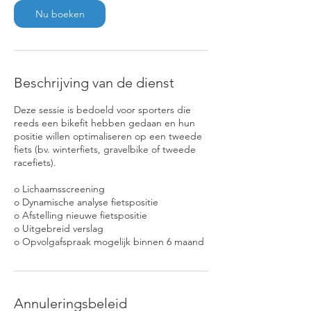
m
Nu boeken
i
n
.
Beschrijving van de dienst
Deze sessie is bedoeld voor sporters die
reeds een bikefit hebben gedaan en hun
positie willen optimaliseren op een tweede
fiets (bv. winterfiets, gravelbike of tweede
racefiets).
o Lichaamsscreening
o Dynamische analyse fietspositie
o Afstelling nieuwe fietspositie
o Uitgebreid verslag
o Opvolgafspraak mogelijk binnen 6 maand
Annuleringsbeleid