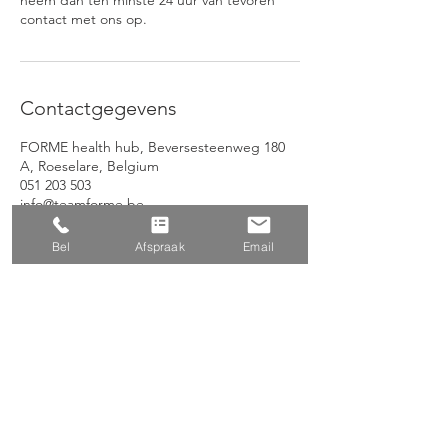
neem dan ten minste 24 uur van tevoren
contact met ons op.
Contactgegevens
FORME health hub, Beversesteenweg 180
A, Roeselare, Belgium
051 203 503
info@teamforme.be
Bel
Afspraak
Email
Contact
Samenwerken