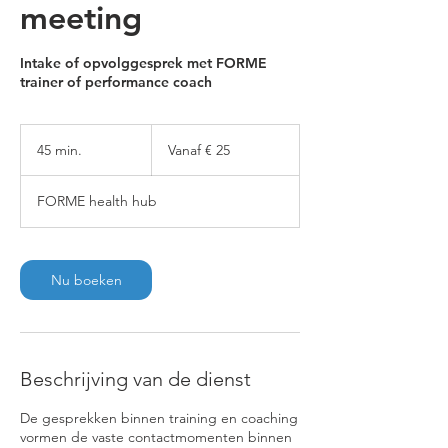
meeting
Intake of opvolggesprek met FORME
trainer of performance coach
Vanaf
25
45 min.
4
Vanaf € 25
euro
5
m
FORME health hub
i
n
.
Nu boeken
Beschrijving van de dienst
De gesprekken binnen training en coaching
vormen de vaste contactmomenten binnen