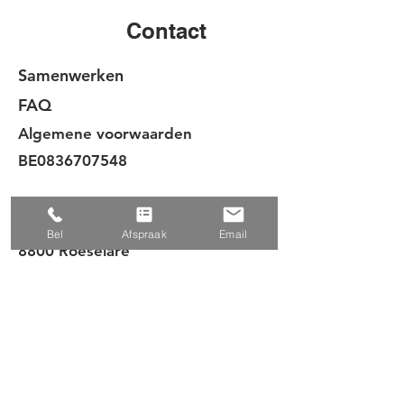
Contact
Samenwerken
FAQ
Algemene voorwaarden
BE0836707548
FORME health hub
Beversesteenweg 180 A
Bel
Afspraak
Email
8800 Roeselare
051 203 503
info@teamforme.be
Abonneer je op onze nieuwsbrief
en blijf op de hoogte van alle
FORME nieuws