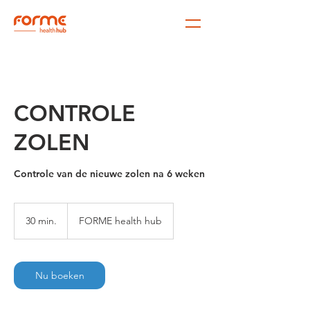
CONTROLE
ZOLEN
Controle van de nieuwe zolen na 6 weken
30 min.
3
FORME health hub
0
m
i
n
Nu boeken
.