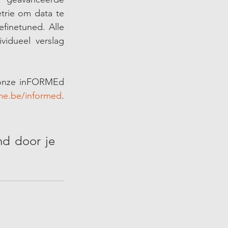
trie om data te 
inetuned. Alle 
idueel verslag 
 onze inFORMEd 
e.be/informed
. 
nd door je 