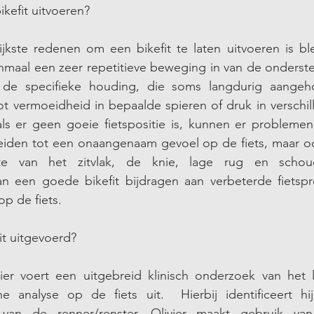
kefit uitvoeren? 
jkste redenen om een bikefit te laten uitvoeren is ble
nmaal een zeer repetitieve beweging in van de onderste
de specifieke houding, die soms langdurig aangeho
ot vermoeidheid in bepaalde spieren of druk in verschil
als er geen goeie fietspositie is, kunnen er problemen
leiden tot een onaangenaam gevoel op de fiets, maar oo
e van het zitvlak, de knie, lage rug en schoud
an een goede bikefit bijdragen aan verbeterde fietspre
p de fiets. 
it uitgevoerd?
vier voert een uitgebreid klinisch onderzoek van het 
 analyse op de fiets uit.  Hierbij identificeert hij
van de renner/renster. Olivier maakt gebruik van