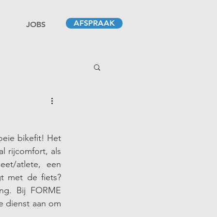
AFSPRAAK
JOBS
eie bikefit! Het 
rijcomfort, als 
et/atlete, een 
t met de fiets? 
ing. Bij FORME 
e dienst aan om 