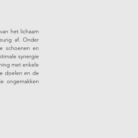
 van het lichaam 
urig af. Onder 
de schoenen en 
imale synergie 
ning met enkele 
eke doelen en de 
die ongemakken 