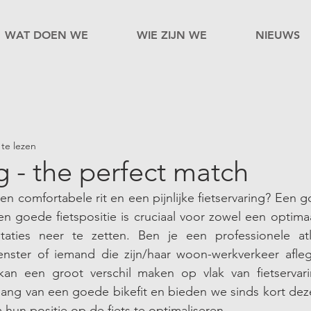
WAT DOEN WE
WIE ZIJN WE
NIEUWS
te lezen
ng - the perfect match
en comfortabele rit en een pijnlijke fietservaring? Een go
n goede fietspositie is cruciaal voor zowel een optimaal 
taties neer te zetten. Ben je een professionele atle
renster of iemand die zijn/haar woon-werkverkeer afleg
kan een groot verschil maken op vlak van fietservar
lang van een goede bikefit en bieden we sinds kort dez
 hun positie op de fiets te optimaliseren. 