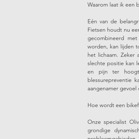
Waarom laat ik een bi
Eén van de belangri
Fietsen houdt nu ee
gecombineerd met 
worden, kan lijden t
het lichaam. Zeker 
slechte positie kan 
en pijn ter hoogt
blessurepreventie k
aangenamer gevoel o
Hoe wordt een bikef
Onze specialist Oli
grondige dynamische
probleemgebieden 