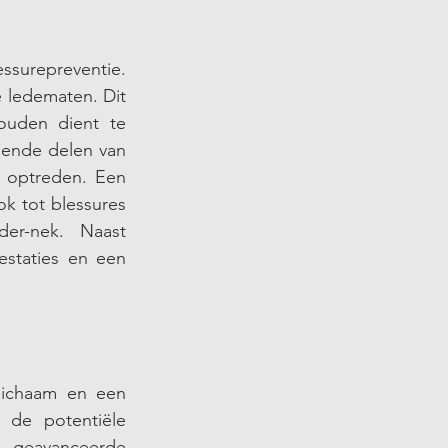
ssurepreventie. 
 ledematen. Dit 
uden dient te 
lende delen van 
 optreden. Een 
k tot blessures 
er-nek. Naast 
staties en een 
lichaam en een 
 de potentiële 
 geavanceerde 